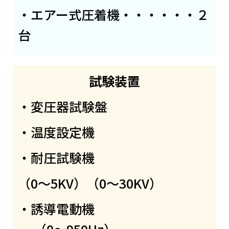
・エアー式圧着機・・・・・・２
台
試験装置
・変圧器試験盤
・温度設定機
・耐圧試験機
（0～5KV）（0～30KV）
・誘導電動機
（0～950Hz）