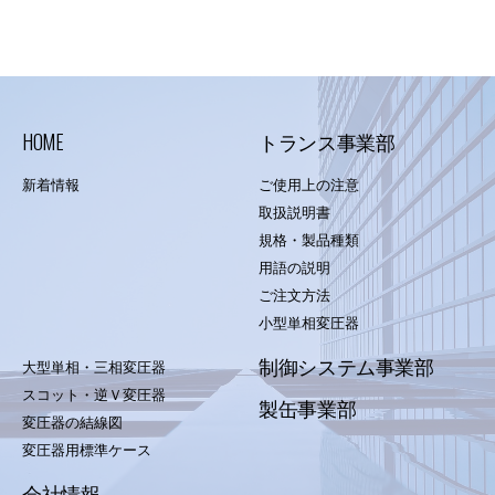
HOME
トランス事業部
新着情報
ご使用上の注意
取扱説明書
規格・製品種類
用語の説明
ご注文方法
小型単相変圧器
制御システム事業部
大型単相・三相変圧器
スコット・逆Ｖ変圧器
製缶事業部
変圧器の結線図
変圧器用標準ケース
会社情報