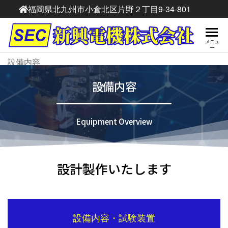
福岡県北九州市小倉北区片野２丁目9-34-801
新
新興電
メニュ
ー
機株式
興
設備内容
会社は
電
各種変
設備内容
圧器・
機
リアク
株
トル設
Equipment Overview
計製
式
作、製
会
缶（パ
社
ネ
設計製作いたします
ル）・
ステン
レス・
アル
ミ・ボ
設備内容・試験装置
ンデ鋼